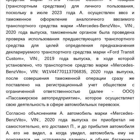
(транспортным средствам) для личного пользования,
поскольку в июле 2023 года А. осуществлен ввоз и
таможенное оформление аналогичного ввозимого
транспортного средства марки «Mercedes-BenzVito», VIN:,
2020 года выпуска, таможенным органом была проведена
проверка использования предшествующего транспортного
средства для целей определения предназначения
декларируемого транспортного средства марки «Ford Transit
Custom», VIN:, 2019 года выпуска, в ходе которой
установлено, что транспортное средство марки «Mercedes-
BenzVito», VIN: W1V44770113706835, 2020 года выпуска,
после совершения таможенной операции сразу же
поставлено на регистрационный учет обществом с
ограниченной ответственностью (далее - ООО)
«Пассажирское автопредприятие», которое осуществляет
свою деятельность в сфере автомобильных перевозок.
Согласно объяснениям А. автомобиль марки «Mercedes-
BenzVito», VIN:, 2020 года выпуска он приобретал не
самостоятельно, его доставил П., и до прибытия автомобиля
А. его не видел, а когда увидел, автомобиль ему не
понравился, не устраивали размеры и объем багажника,