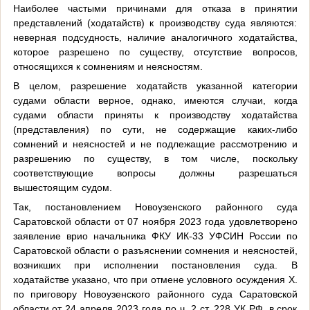
Наиболее частыми причинами для отказа в принятии
представлений (ходатайств) к производству суда являются:
неверная подсудность, наличие аналогичного ходатайства,
которое разрешено по существу, отсутствие вопросов,
относящихся к сомнениям и неясностям.
В целом, разрешение ходатайств указанной категории
судами области верное, однако, имеются случаи, когда
судами области приняты к производству ходатайства
(представления) по сути, не содержащие каких-либо
сомнений и неясностей и не подлежащие рассмотрению и
разрешению по существу, в том числе, поскольку
соответствующие вопросы должны разрешаться
вышестоящим судом.
Так, постановлением Новоузенского районного суда
Саратовской области от 07 ноября 2023 года удовлетворено
заявление врио начальника ФКУ ИК-33 УФСИН России по
Саратовской области о разъяснении сомнения и неясностей,
возникших при исполнении постановления суда. В
ходатайстве указано, что при отмене условного осуждения Х.
по приговору Новоузенского районного суда Саратовской
области от 24 апреля 2023 года по ч. 2 ст. 228 УК РФ, в срок