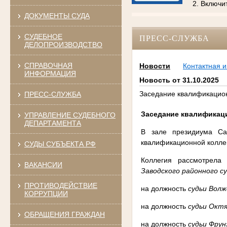
2. Включи
ДОКУМЕНТЫ СУДА
СУДЕБНОЕ
ПРЕСС-СЛУЖБА
ДЕЛОПРОИЗВОДСТВО
СПРАВОЧНАЯ
Новости
Контактная 
ИНФОРМАЦИЯ
Новость от 31.10.2025
Заседание квалификационн
ПРЕСС-СЛУЖБА
Заседание квалификаци
УПРАВЛЕНИЕ СУДЕБНОГО
ДЕПАРТАМЕНТА
В зале президиума Сар
квалификационной коллег
СУДЫ СУБЪЕКТА РФ
Коллегия рассмотрела
ВАКАНСИИ
Заводского районного с
ПРОТИВОДЕЙСТВИЕ
на должность
судьи Волж
КОРРУПЦИИ
на должность
судьи Октя
ОБРАЩЕНИЯ ГРАЖДАН
на должность
судьи Фрун