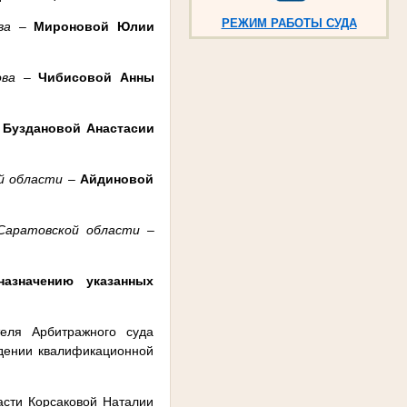
РЕЖИМ РАБОТЫ СУДА
ова
–
Мироновой Юлии
ова
–
Чибисовой Анны
–
Буздановой Анастасии
й области
–
Айдиновой
 Саратовской области
–
азначению указанных
теля Арбитражного суда
едении квалификационной
асти Корсаковой Наталии