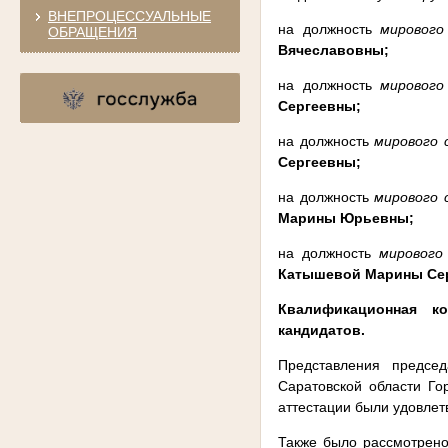
ВНЕПРОЦЕССУАЛЬНЫЕ
на должность
мирового
ОБРАЩЕНИЯ
Вячеславовны;
на должность
мирового
Сергеевны;
на должность
мирового 
Сергеевны;
на должность
мирового 
Марины Юрьевны;
на должность
мирового
Катышевой Марины Се
Квалификационная к
кандидатов.
Представления председ
Саратовской области Го
аттестации были удовлет
Также было рассмотрено