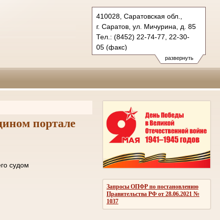
410028, Саратовская обл.,
г. Саратов, ул. Мичурина, д. 85
Тел.: (8452) 22-74-77, 22-30-
05 (факс)
oblsud.sar@sudrf.ru
развернуть
дином портале
ле отправки его судом
ОМЛЕНИЙ
Запросы ОПФР по постановлению
Правительства РФ от 28.06.2021 №
1037