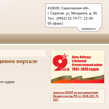
410028, Саратовская обл.,
г. Саратов, ул. Мичурина, д. 85
Тел.: (8452) 22-74-77, 22-30-
05 (факс)
oblsud.sar@sudrf.ru
развернуть
дином портале
ле отправки его судом
ОМЛЕНИЙ
Запросы ОПФР по постановлению
Правительства РФ от 28.06.2021 №
1037