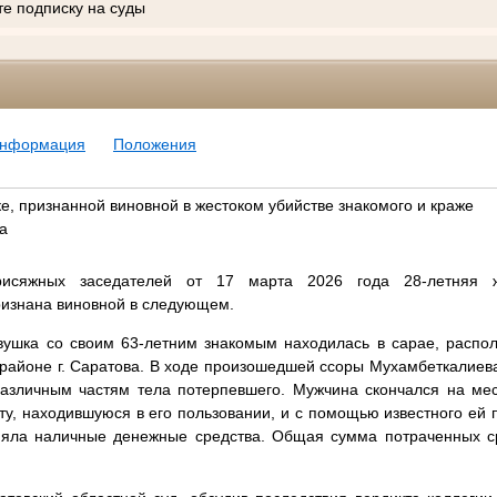
те подписку на суды
информация
Положения
е, признанной виновной в жестоком убийстве знакомого и краже
а
рисяжных заседателей от 17 марта 2026 года 28-летняя ж
ризнана виновной в следующем.
вушка со своим 63-летним знакомым находилась в сарае, расп
районе г. Саратова. В ходе произошедшей ссоры Мухамбеткалиев
азличным частям тела потерпевшего. Мужчина скончался на мес
ту, находившуюся в его пользовании, и с помощью известного ей 
сняла наличные денежные средства. Общая сумма потраченных с