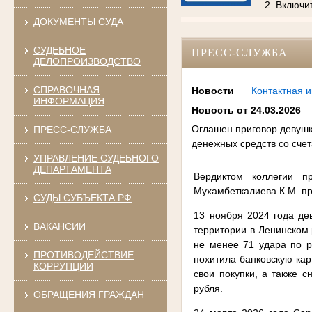
2. Включи
ДОКУМЕНТЫ СУДА
СУДЕБНОЕ
ПРЕСС-СЛУЖБА
ДЕЛОПРОИЗВОДСТВО
СПРАВОЧНАЯ
Новости
Контактная 
ИНФОРМАЦИЯ
Новость от 24.03.2026
Оглашен приговор девушк
ПРЕСС-СЛУЖБА
денежных средств со счет
УПРАВЛЕНИЕ СУДЕБНОГО
ДЕПАРТАМЕНТА
Вердиктом коллегии п
Мухамбеткалиева К.М. п
СУДЫ СУБЪЕКТА РФ
13 ноября 2024 года де
ВАКАНСИИ
территории в Ленинском 
не менее 71 удара по р
ПРОТИВОДЕЙСТВИЕ
похитила банковскую кар
КОРРУПЦИИ
свои покупки, а также 
рубля.
ОБРАЩЕНИЯ ГРАЖДАН