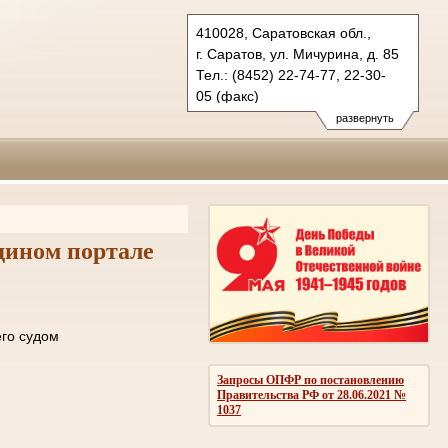
410028, Саратовская обл.,
г. Саратов, ул. Мичурина, д. 85
Тел.: (8452) 22-74-77, 22-30-
05 (факс)
oblsud.sar@sudrf.ru
развернуть
дином портале
ле отправки его судом
ОМЛЕНИЙ
Запросы ОПФР по постановлению
Правительства РФ от 28.06.2021 №
1037