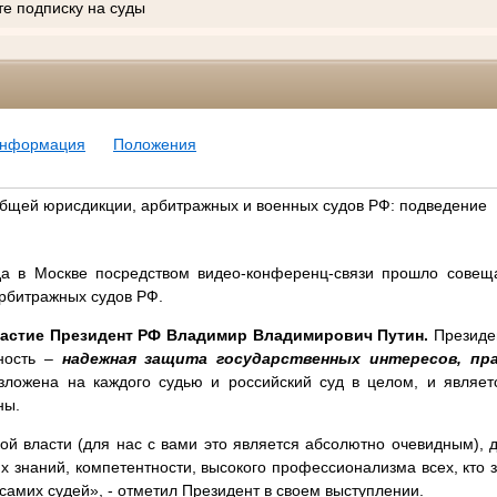
те подписку на суды
информация
Положения
бщей юрисдикции, арбитражных и военных судов РФ: подведение
да в Москве посредством видео-конференц-связи прошло совещ
арбитражных судов РФ.
частие Президент РФ Владимир Владимирович Путин.
Президен
нность –
надежная защита государственных интересов, пра
ложена на каждого судью и российский суд в целом, и являе
ны.
й власти (для нас с вами это является абсолютно очевидным), 
их знаний, компетентности, высокого профессионализма всех, кто з
 самих судей», - отметил Президент в своем выступлении.