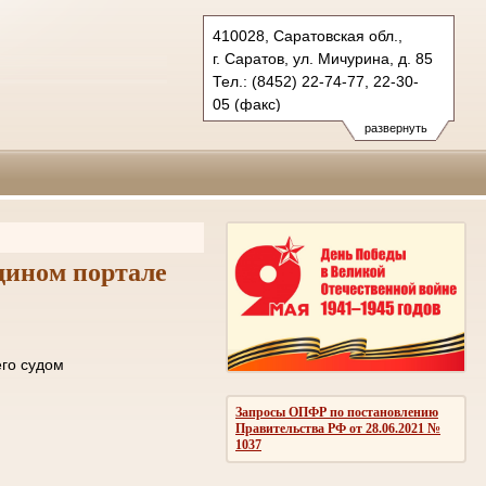
410028, Саратовская обл.,
г. Саратов, ул. Мичурина, д. 85
Тел.: (8452) 22-74-77, 22-30-
05 (факс)
oblsud.sar@sudrf.ru
развернуть
дином портале
ле отправки его судом
ОМЛЕНИЙ
Запросы ОПФР по постановлению
Правительства РФ от 28.06.2021 №
1037