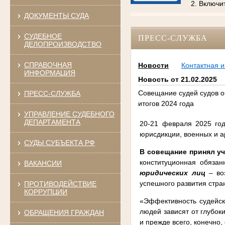
2. Включи
ДОКУМЕНТЫ СУДА
СУДЕБНОЕ
ПРЕСС-СЛУЖБА
ДЕЛОПРОИЗВОДСТВО
СПРАВОЧНАЯ
Новости
Контактная 
ИНФОРМАЦИЯ
Новость от 21.02.2025
Совещание судей судов о
ПРЕСС-СЛУЖБА
итогов 2024 года
УПРАВЛЕНИЕ СУДЕБНОГО
ДЕПАРТАМЕНТА
20-21 февраля 2025 го
юрисдикции, военных и 
СУДЫ СУБЪЕКТА РФ
В совещание принял у
конституционная обяза
ВАКАНСИИ
юридических лиц
– воз
успешного развития стра
ПРОТИВОДЕЙСТВИЕ
КОРРУПЦИИ
«Эффективность судейско
людей зависят от глубок
ОБРАЩЕНИЯ ГРАЖДАН
и прежде всего, конечно,