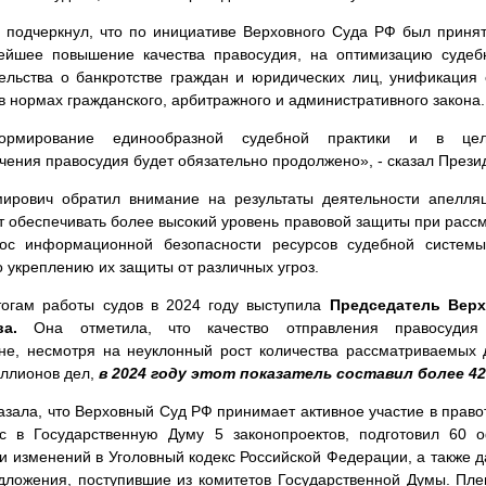
подчеркнул, что по инициативе Верховного Суда РФ был приня
ейшее повышение качества правосудия, на оптимизацию судебн
тельства о банкротстве граждан и юридических лиц, унификация
в нормах гражданского, арбитражного и административного закона.
ормирование единообразной судебной практики и в цел
чения правосудия будет обязательно продолжено», - сказал Презид
ирович обратил внимание на результаты деятельности апелля
т обеспечивать более высокий уровень правовой защиты при рассм
ос информационной безопасности ресурсов судебной систем
о укреплению их защиты от различных угроз.
тогам работы судов в 2024 году выступила
Председатель Верх
а.
Она отметила, что качество отправления правосудия
е, несмотря на неуклонный рост количества рассматриваемых 
иллионов дел,
в 2024 году этот показатель составил более 4
зала, что Верховный Суд РФ принимает активное участие в право
 в Государственную Думу 5 законопроектов, подготовил 60 
и изменений в Уголовный кодекс Российской Федерации, а также 
дложения, поступившие из комитетов Государственной Думы. Пл