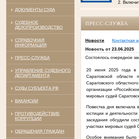
2. Включи
ДОКУМЕНТЫ СУДА
СУДЕБНОЕ
ПРЕСС-СЛУЖБА
ДЕЛОПРОИЗВОДСТВО
СПРАВОЧНАЯ
Новости
Контактная 
ИНФОРМАЦИЯ
Новость от 23.06.2025
Состоялось очередное за
ПРЕСС-СЛУЖБА
20 июня
2025 года в 
УПРАВЛЕНИЕ СУДЕБНОГО
ДЕПАРТАМЕНТА
Саратовской области 
Саратовского областног
СУДЫ СУБЪЕКТА РФ
организации «Российско
мировых судей Саратовск
ВАКАНСИИ
Повестка дня включала 
юстиции и деятельности 
ПРОТИВОДЕЙСТВИЕ
КОРРУПЦИИ
заседания обсудили сос
участках мировых судей 
ОБРАЩЕНИЯ ГРАЖДАН
Особое внимание было 