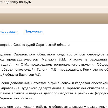
те подписку на суды
информация
Положения
седание Совета судей Саратовской области
здании Саратовского областного суда состоялось очередное 
под председательством Мележик Л.М. Участие в заседании
о суда Ляпин О.М., председатель регионального отделения Обще
е объединение судей» Телегин Ф.В., председатель Комитета по о
ой области Васильев А.И.
в себя дополнения к отчётам о финансовой и кадровой обеспечен
Управления Судебного департамента в Саратовской области за 2
тояние архивов и ведение делопроизводства в районных (городск
Саратовской области.
уделено организации работы с образовательными учреждениями 