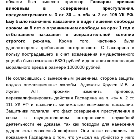
области был вынесен приговор.
Гаспарян признан
виновным в совершении преступления,
предусмотренного ч. 3 ст. 30 – п. «б» ч. 2 ст. 105 УК РФ.
Ему было назначено наказание в виде лишения свободы
сроком на 8 лет с ограничением свободы на срок 1 год с
отбыванием наказания в исправительной колонии
строгого режима.
Кроме того, частично были
удовлетворены требования потерпевшего. С Гаспаряна в
пользу пострадавшего в счет возмещения имущественного
ущерба было взыскано 6330 рублей и денежная компенсация
морального вреда в размере 1000000 рублей.
Не согласившись с вынесенным решением, сторона защиты
подала апелляционные жалобы. Адвокаты Хрулев И.В. и
Жуган А.П. просили изменить приговор,
переквалифицировать действия Гаспаряна на п. «з» ч. 2 ст.
111 УК РФ и назначить минимально возможное наказание.
Защитники полагали, что факт совершения преступления в
связи с осуществлением потерпевшим служебной
деятельности не доказан, так как поводом для нанесения
ударов стал словесный конфликт. Они также ссылались на
показания Гаспаряна о том, что умысел на убийство у него