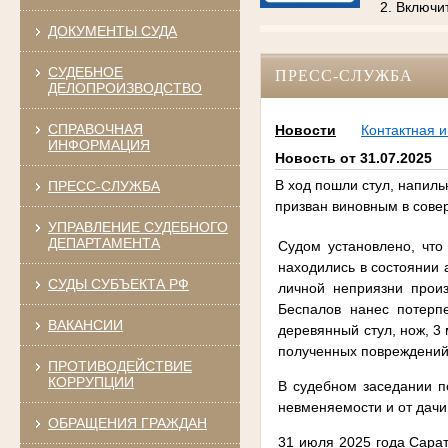
2. Включи
ДОКУМЕНТЫ СУДА
СУДЕБНОЕ
ПРЕСС-СЛУЖБА
ДЕЛОПРОИЗВОДСТВО
СПРАВОЧНАЯ
Новости
Контактная 
ИНФОРМАЦИЯ
Новость от 31.07.2025
В ход пошли стул, напиль
ПРЕСС-СЛУЖБА
призван виновным в сове
УПРАВЛЕНИЕ СУДЕБНОГО
ДЕПАРТАМЕНТА
Судом установлено, что
находились в состоянии 
СУДЫ СУБЪЕКТА РФ
личной неприязни прои
Беспалов нанес потерп
ВАКАНСИИ
деревянный стул, нож, 3
полученных повреждений
ПРОТИВОДЕЙСТВИЕ
КОРРУПЦИИ
В судебном заседании п
невменяемости и от дачи
ОБРАЩЕНИЯ ГРАЖДАН
31 июля 2025 года Сарат