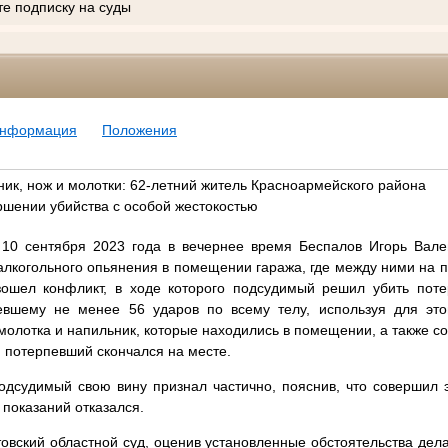
те подписку на суды
информация
Положения
ник, нож и молотки: 62-летний житель Красноармейского района
ршении убийства с особой жестокостью
 10 сентября 2023 года в вечернее время Беспалов Игорь Вал
алкогольного опьянения в помещении гаража, где между ними на 
зошел конфликт, в ходе которого подсудимый решил убить поте
евшему не менее 56 ударов по всему телу, используя для это
 молотка и напильник, которые находились в помещении, а также со
 потерпевший скончался на месте.
одсудимый свою вину признал частично, пояснив, что совершил э
 показаний отказался.
овский областной суд, оценив установленные обстоятельства дела