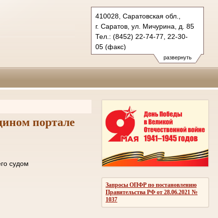
410028, Саратовская обл.,
г. Саратов, ул. Мичурина, д. 85
Тел.: (8452) 22-74-77, 22-30-
05 (факс)
oblsud.sar@sudrf.ru
развернуть
дином портале
ле отправки его судом
ОМЛЕНИЙ
Запросы ОПФР по постановлению
Правительства РФ от 28.06.2021 №
1037