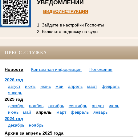
УВЕДОМЛЕНИЙ
ВИДЕОИНСТРУКЦИЯ
1. Зайдите в настройки Госпочты
2. Включите подписку на суды
ПРЕСС-СЛУЖБА
Новости
Контактная информация
Положения
2026 год
август
июль
июнь
май
апрель
март
февраль
январь
2025 год
декабрь
ноябрь
октябрь
сентябрь
август
июль
июнь
май
апрель
март
февраль
январь
2024 год
декабрь
ноябрь
Архив за апрель 2025 года