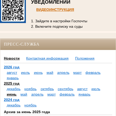
УВЕДОМЛЕНИЙ
ВИДЕОИНСТРУКЦИЯ
1. Зайдите в настройки Госпочты
2. Включите подписку на суды
ПРЕСС-СЛУЖБА
Новости
Контактная информация
Положения
2026 год
август
июль
июнь
май
апрель
март
февраль
январь
2025 год
декабрь
ноябрь
октябрь
сентябрь
август
июль
июнь
май
апрель
март
февраль
январь
2024 год
декабрь
ноябрь
Архив за июнь 2025 года