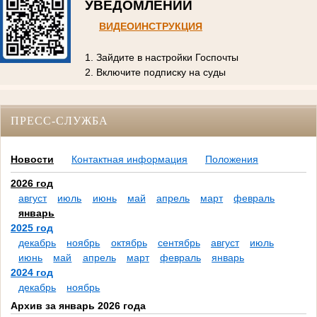
УВЕДОМЛЕНИЙ
ВИДЕОИНСТРУКЦИЯ
1. Зайдите в настройки Госпочты
2. Включите подписку на суды
ПРЕСС-СЛУЖБА
Новости
Контактная информация
Положения
2026 год
август
июль
июнь
май
апрель
март
февраль
январь
2025 год
декабрь
ноябрь
октябрь
сентябрь
август
июль
июнь
май
апрель
март
февраль
январь
2024 год
декабрь
ноябрь
Архив за январь 2026 года