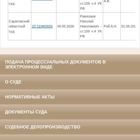
А.В.
суд
ст.159 ч.4 УК
РФ
Рамазаев
Саратовский
Николай
областной
22-1109/2026
06.05.2026
Николаевич -
Рой А.Н.
01.06.2026
суд
ст.159 ч.4 УК
РФ
ПОДАЧА ПРОЦЕССУАЛЬНЫХ ДОКУМЕНТОВ В
ЭЛЕКТРОННОМ ВИДЕ
О СУДЕ
НОРМАТИВНЫЕ АКТЫ
ДОКУМЕНТЫ СУДА
СУДЕБНОЕ ДЕЛОПРОИЗВОДСТВО