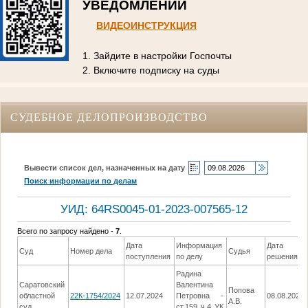
УВЕДОМЛЕНИЙ
ВИДЕОИНСТРУКЦИЯ
1. Зайдите в настройки Госпочты
2. Включите подписку на суды
СУДЕБНОЕ ДЕЛОПРОИЗВОДСТВО
Вывести список дел, назначенных на дату
Поиск информации по делам
УИД: 64RS0045-01-2023-007565-12
Всего по запросу найдено -
7
.
Дата
Информация
Дата
Суд
Номер дела
Судья
поступления
по делу
решения
Радина
Саратовский
Валентина
Попова
областной
22К-1754/2024
12.07.2024
Петровна -
08.08.2024
А.В.
суд
ст.159 ч.4 УК