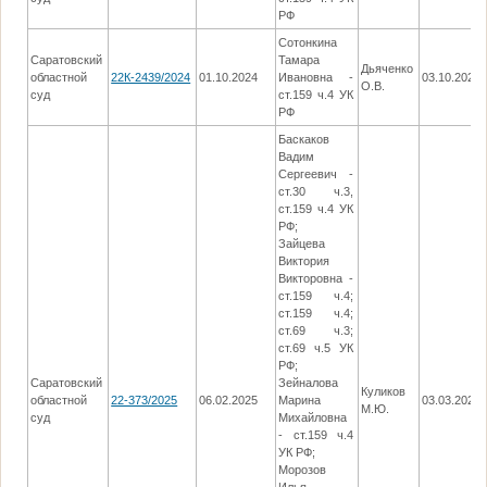
РФ
Сотонкина
Саратовский
Тамара
Дьяченко
областной
22К-2439/2024
01.10.2024
Ивановна -
03.10.2024
О.В.
суд
ст.159 ч.4 УК
РФ
Баскаков
Вадим
Сергеевич -
ст.30 ч.3,
ст.159 ч.4 УК
РФ;
Зайцева
Виктория
Викторовна -
ст.159 ч.4;
ст.159 ч.4;
ст.69 ч.3;
ст.69 ч.5 УК
РФ;
Саратовский
Зейналова
Куликов
областной
22-373/2025
06.02.2025
Марина
03.03.2025
М.Ю.
суд
Михайловна
- ст.159 ч.4
УК РФ;
Морозов