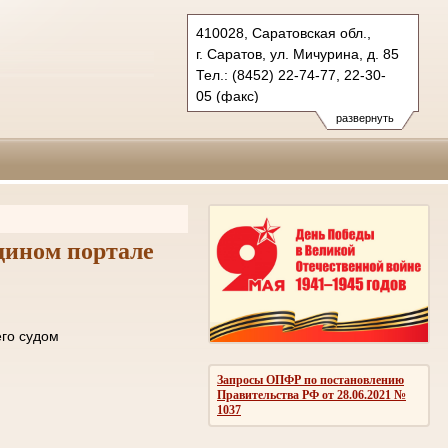
410028, Саратовская обл.,
г. Саратов, ул. Мичурина, д. 85
Тел.: (8452) 22-74-77, 22-30-
05 (факс)
oblsud.sar@sudrf.ru
развернуть
дином портале
ле отправки его судом
ОМЛЕНИЙ
Запросы ОПФР по постановлению
Правительства РФ от 28.06.2021 №
1037