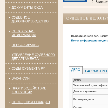
2. Включи
ДОКУМЕНТЫ СУДА
СУДЕБНОЕ
СУДЕБНОЕ ДЕЛОПР
ДЕЛОПРОИЗВОДСТВО
СПРАВОЧНАЯ
ИНФОРМАЦИЯ
Вывести список дел, назна
Поиск информации по дел
ПРЕСС-СЛУЖБА
УПРАВЛЕНИЕ СУДЕБНОГО
ДЕПАРТАМЕНТА
СУДЫ СУБЪЕКТА РФ
ДЕЛО
РАССМОТРЕН
ВАКАНСИИ
ДЕЛО
Уникальный идентификат
ПРОТИВОДЕЙСТВИЕ
Дата поступления
КОРРУПЦИИ
Категория дела
ОБРАЩЕНИЯ ГРАЖДАН
Судья