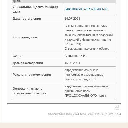
ДЕЛО
Уникальный идентификатор
64RS0046-01-2023-005041-62
дела
Дата поступления
16.07.2024
О взыскании денежных сумм в
счет уплаты установленных
законом обязательных платежей
Категория дела
и санкций с физических лиц (гл.
32 КАС РФ) →
О взыскании налогов и сборов
Судья
Аршинова Е.В.
Дата рассмотрения
15.08.2024
определение отменено
Результат рассмотрения
полностью с разрешением
вопроса по существу
нарушение или неправильное
Основания отмены
применение норм
(изменения) решения
ПРОЦЕССУАЛЬНОГО права
опубликовано 18.07.2024 12:04, изменено 24.12.2025 22:14