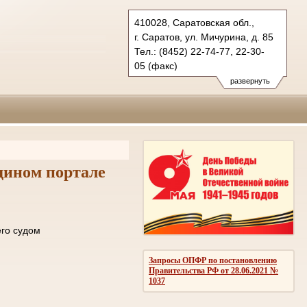
410028, Саратовская обл.,
г. Саратов, ул. Мичурина, д. 85
Тел.: (8452) 22-74-77, 22-30-
05 (факс)
oblsud.sar@sudrf.ru
развернуть
дином портале
ле отправки его судом
ОМЛЕНИЙ
Запросы ОПФР по постановлению
Правительства РФ от 28.06.2021 №
1037