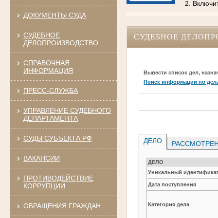
2. Включи
ДОКУМЕНТЫ СУДА
СУДЕБНОЕ
СУДЕБНОЕ ДЕЛОПР
ДЕЛОПРОИЗВОДСТВО
СПРАВОЧНАЯ
ИНФОРМАЦИЯ
Вывести список дел, назна
Поиск информации по дел
ПРЕСС-СЛУЖБА
УПРАВЛЕНИЕ СУДЕБНОГО
ДЕПАРТАМЕНТА
СУДЫ СУБЪЕКТА РФ
ДЕЛО
РАССМОТРЕН
ВАКАНСИИ
ДЕЛО
Уникальный идентификат
ПРОТИВОДЕЙСТВИЕ
Дата поступления
КОРРУПЦИИ
Категория дела
ОБРАЩЕНИЯ ГРАЖДАН