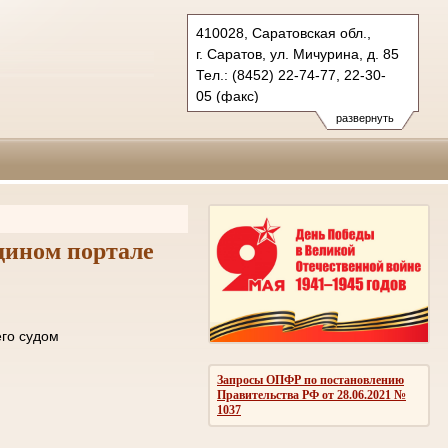
410028, Саратовская обл.,
г. Саратов, ул. Мичурина, д. 85
Тел.: (8452) 22-74-77, 22-30-
05 (факс)
oblsud.sar@sudrf.ru
развернуть
дином портале
ле отправки его судом
ОМЛЕНИЙ
Запросы ОПФР по постановлению
Правительства РФ от 28.06.2021 №
1037