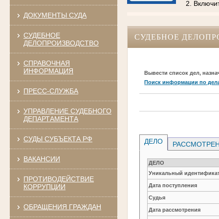
2. Включи
ДОКУМЕНТЫ СУДА
СУДЕБНОЕ
СУДЕБНОЕ ДЕЛОПР
ДЕЛОПРОИЗВОДСТВО
СПРАВОЧНАЯ
ИНФОРМАЦИЯ
Вывести список дел, назна
Поиск информации по дел
ПРЕСС-СЛУЖБА
УПРАВЛЕНИЕ СУДЕБНОГО
ДЕПАРТАМЕНТА
СУДЫ СУБЪЕКТА РФ
ДЕЛО
РАССМОТРЕН
ВАКАНСИИ
ДЕЛО
Уникальный идентификат
ПРОТИВОДЕЙСТВИЕ
Дата поступления
КОРРУПЦИИ
Судья
ОБРАЩЕНИЯ ГРАЖДАН
Дата рассмотрения