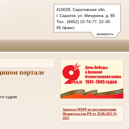
410028, Саратовская обл.,
г. Саратов, ул. Мичурина, д. 85
Тел.: (8452) 22-74-77, 22-30-
05 (факс)
oblsud.sar@sudrf.ru
развернуть
дином портале
ле отправки его судом
ОМЛЕНИЙ
Запросы ОПФР по постановлению
Правительства РФ от 28.06.2021 №
1037