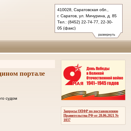
410028, Саратовская обл.,
г. Саратов, ул. Мичурина, д. 85
Тел.: (8452) 22-74-77, 22-30-
05 (факс)
oblsud.sar@sudrf.ru
развернуть
дином портале
ле отправки его судом
ОМЛЕНИЙ
Запросы ОПФР по постановлению
Правительства РФ от 28.06.2021 №
1037