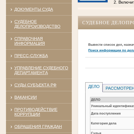
2. Включи
ДОКУМЕНТЫ СУДА
СУДЕБНОЕ
СУДЕБНОЕ ДЕЛОПР
ДЕЛОПРОИЗВОДСТВО
СПРАВОЧНАЯ
ИНФОРМАЦИЯ
Вывести список дел, назна
Поиск информации по дел
ПРЕСС-СЛУЖБА
УПРАВЛЕНИЕ СУДЕБНОГО
ДЕПАРТАМЕНТА
СУДЫ СУБЪЕКТА РФ
ДЕЛО
РАССМОТРЕН
ВАКАНСИИ
ДЕЛО
Уникальный идентификат
ПРОТИВОДЕЙСТВИЕ
Дата поступления
КОРРУПЦИИ
Категория дела
ОБРАЩЕНИЯ ГРАЖДАН
Судья