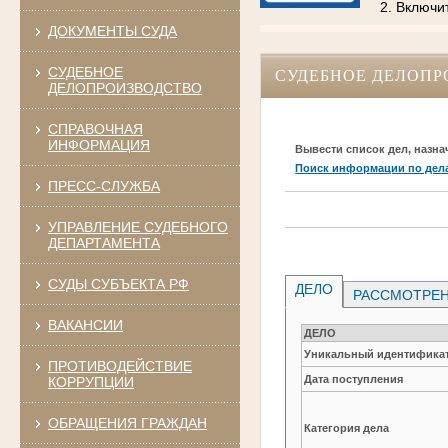
2. Включи
ДОКУМЕНТЫ СУДА
СУДЕБНОЕ
СУДЕБНОЕ ДЕЛОПР
ДЕЛОПРОИЗВОДСТВО
СПРАВОЧНАЯ
ИНФОРМАЦИЯ
Вывести список дел, назна
Поиск информации по дел
ПРЕСС-СЛУЖБА
УПРАВЛЕНИЕ СУДЕБНОГО
ДЕПАРТАМЕНТА
СУДЫ СУБЪЕКТА РФ
ДЕЛО
РАССМОТРЕН
ВАКАНСИИ
ДЕЛО
Уникальный идентификат
ПРОТИВОДЕЙСТВИЕ
Дата поступления
КОРРУПЦИИ
ОБРАЩЕНИЯ ГРАЖДАН
Категория дела