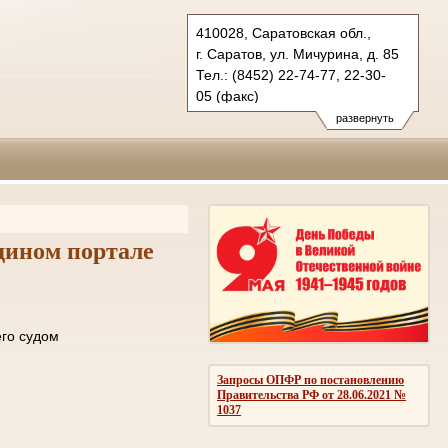
410028, Саратовская обл.,
г. Саратов, ул. Мичурина, д. 85
Тел.: (8452) 22-74-77, 22-30-
05 (факс)
oblsud.sar@sudrf.ru
развернуть
дином портале
ле отправки его судом
ОМЛЕНИЙ
Запросы ОПФР по постановлению
Правительства РФ от 28.06.2021 №
1037