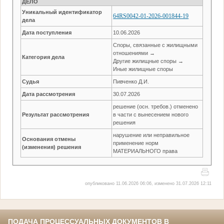
ДЕЛО
Уникальный идентификатор
64RS0042-01-2026-001844-19
дела
Дата поступления
10.06.2026
Споры, связанные с жилищными
отношениями →
Категория дела
Другие жилищные споры →
Иные жилищные споры
Судья
Пивченко Д.И.
Дата рассмотрения
30.07.2026
решение (осн. требов.) отменено
Результат рассмотрения
в части с вынесением нового
решения
нарушение или неправильное
Основания отмены
применение норм
(изменения) решения
МАТЕРИАЛЬНОГО права
опубликовано 11.06.2026 06:06, изменено 31.07.2026 12:11
ПОДАЧА ПРОЦЕССУАЛЬНЫХ ДОКУМЕНТОВ В