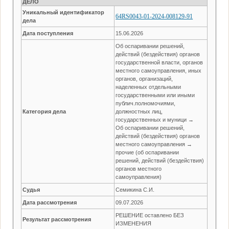
ДЕЛО
Уникальный идентификатор
64RS0043-01-2024-008129-91
дела
Дата поступления
15.06.2026
Об оспаривании решений,
действий (бездействия) органов
государственной власти, органов
местного самоуправления, иных
органов, организаций,
наделенных отдельными
государственными или иными
публич.полномочиями,
Категория дела
должностных лиц,
государственных и муници →
Об оспаривании решений,
действий (бездействия) органов
местного самоуправления →
прочие (об оспаривании
решений, действий (бездействия)
органов местного
самоуправления)
Судья
Семикина С.И.
Дата рассмотрения
09.07.2026
РЕШЕНИЕ оставлено БЕЗ
Результат рассмотрения
ИЗМЕНЕНИЯ