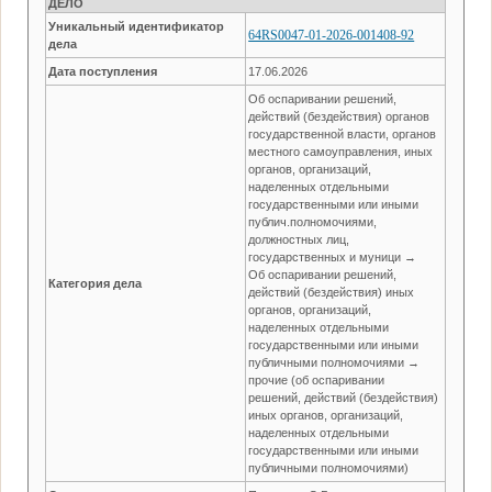
ДЕЛО
Уникальный идентификатор
64RS0047-01-2026-001408-92
дела
Дата поступления
17.06.2026
Об оспаривании решений,
действий (бездействия) органов
государственной власти, органов
местного самоуправления, иных
органов, организаций,
наделенных отдельными
государственными или иными
публич.полномочиями,
должностных лиц,
государственных и муници →
Об оспаривании решений,
Категория дела
действий (бездействия) иных
органов, организаций,
наделенных отдельными
государственными или иными
публичными полномочиями →
прочие (об оспаривании
решений, действий (бездействия)
иных органов, организаций,
наделенных отдельными
государственными или иными
публичными полномочиями)