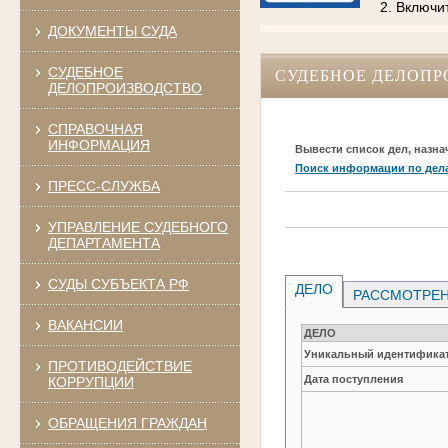
2. Включи
ДОКУМЕНТЫ СУДА
СУДЕБНОЕ
СУДЕБНОЕ ДЕЛОПР
ДЕЛОПРОИЗВОДСТВО
СПРАВОЧНАЯ
ИНФОРМАЦИЯ
Вывести список дел, назна
Поиск информации по дел
ПРЕСС-СЛУЖБА
УПРАВЛЕНИЕ СУДЕБНОГО
ДЕПАРТАМЕНТА
СУДЫ СУБЪЕКТА РФ
ДЕЛО
РАССМОТРЕН
ВАКАНСИИ
ДЕЛО
Уникальный идентификат
ПРОТИВОДЕЙСТВИЕ
Дата поступления
КОРРУПЦИИ
ОБРАЩЕНИЯ ГРАЖДАН