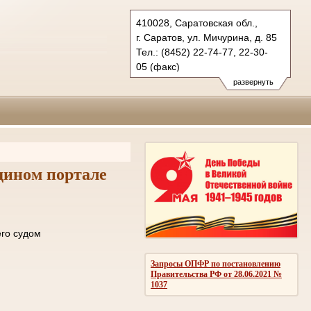
410028, Саратовская обл.,
г. Саратов, ул. Мичурина, д. 85
Тел.: (8452) 22-74-77, 22-30-
05 (факс)
oblsud.sar@sudrf.ru
развернуть
дином портале
ле отправки его судом
ОМЛЕНИЙ
Запросы ОПФР по постановлению
Правительства РФ от 28.06.2021 №
1037