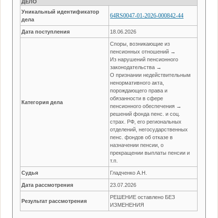
ДЕЛО
Уникальный идентификатор
64RS0047-01-2026-000842-44
дела
Дата поступления
18.06.2026
Споры, возникающие из
пенсионных отношений →
Из нарушений пенсионного
законодательства →
О признании недействительным
ненормативного акта,
порождающего права и
обязанности в сфере
Категория дела
пенсионного обеспечения →
решений фонда пенс. и соц.
страх. РФ, его региональных
отделений, негосударственных
пенс. фондов об отказе в
назначении пенсии, о
прекращении выплаты пенсии и
т.п.
Судья
Гладченко А.Н.
Дата рассмотрения
23.07.2026
РЕШЕНИЕ оставлено БЕЗ
Результат рассмотрения
ИЗМЕНЕНИЯ