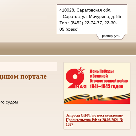
410028, Саратовская обл.,
г. Саратов, ул. Мичурина, д. 85
Тел.: (8452) 22-74-77, 22-30-
05 (факс)
oblsud.sar@sudrf.ru
развернуть
дином портале
ле отправки его судом
ОМЛЕНИЙ
Запросы ОПФР по постановлению
Правительства РФ от 28.06.2021 №
1037