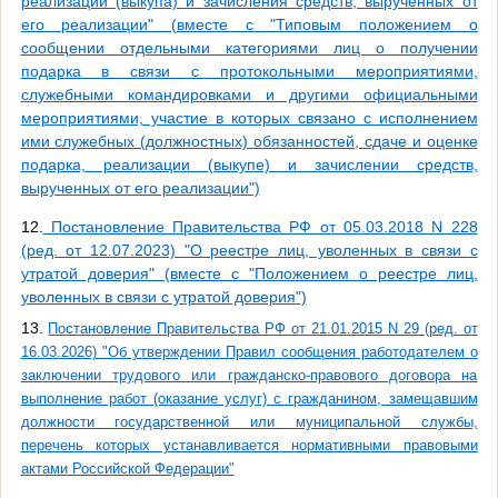
реализации (выкупа) и зачисления средств, вырученных от
его реализации" (вместе с "Типовым положением о
сообщении отдельными категориями лиц о получении
подарка в связи с протокольными мероприятиями,
служебными командировками и другими официальными
мероприятиями, участие в которых связано с исполнением
ими служебных (должностных) обязанностей, сдаче и оценке
подарка, реализации (выкупе) и зачислении средств,
вырученных от его реализации")
12.
Постановление Правительства РФ от 05.03.2018 N 228
(ред. от 12.07.2023) "О реестре лиц, уволенных в связи с
утратой доверия" (вместе с "Положением о реестре лиц,
уволенных в связи с утратой доверия")
13.
Постановление Правительства РФ от 21.01.2015 N 29 (ред. от
16.03.2026) "Об утверждении Правил сообщения работодателем о
заключении трудового или гражданско-правового договора на
выполнение работ (оказание услуг) с гражданином, замещавшим
должности государственной или муниципальной службы,
перечень которых устанавливается нормативными правовыми
актами Российской Федерации"